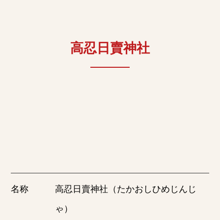
高忍日賣神社
名称
高忍日賣神社（たかおしひめじんじ
ゃ）